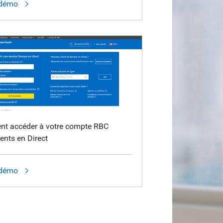
 démo
t accéder à votre compte RBC
nts en Direct
 démo