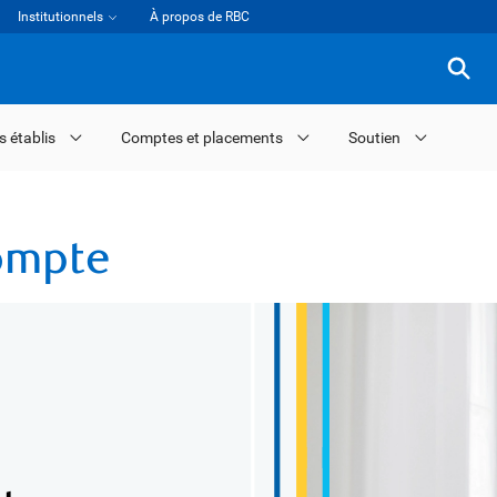
Institutionnels
À propos de RBC
s établis
Comptes et placements
Soutien
ompte