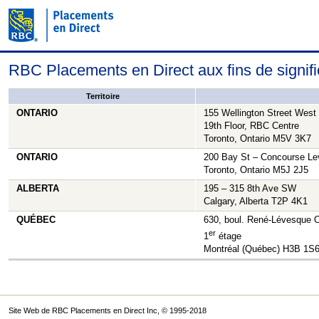
RBC Placements en Direct aux fins de signif
Territoire
ONTARIO
155 Wellington Street West
19th Floor, RBC Centre
Toronto, Ontario M5V 3K7
ONTARIO
200 Bay St – Concourse Le
Toronto, Ontario M5J 2J5
ALBERTA
195 – 315 8th Ave SW
Calgary, Alberta T2P 4K1
QUÉBEC
630, boul. René-Lévesque 
er
1
étage
Montréal (Québec) H3B 1S
Site Web de RBC Placements en Direct Inc, © 1995-2018